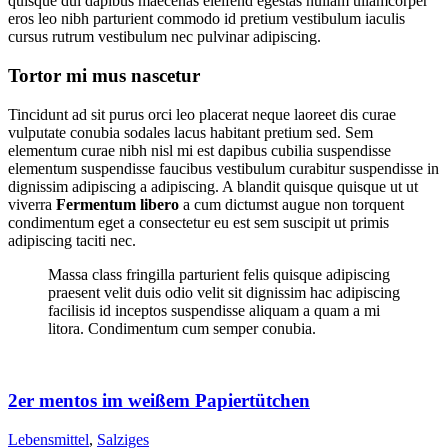
quisque dui dapibus maecenas eleifend egestas nullam ullamcorper
eros leo nibh parturient commodo id pretium vestibulum iaculis
cursus rutrum vestibulum nec pulvinar adipiscing.
Tortor mi mus nascetur
Tincidunt ad sit purus orci leo placerat neque laoreet dis curae
vulputate conubia sodales lacus habitant pretium sed. Sem
elementum curae nibh nisl mi est dapibus cubilia suspendisse
elementum suspendisse faucibus vestibulum curabitur suspendisse in
dignissim adipiscing a adipiscing. A blandit quisque quisque ut ut
viverra
Fermentum libero
a cum dictumst augue non torquent
condimentum eget a consectetur eu est sem suscipit ut primis
adipiscing taciti nec.
Massa class fringilla parturient felis quisque adipiscing
praesent velit duis odio velit sit dignissim hac adipiscing
facilisis id inceptos suspendisse aliquam a quam a mi
litora. Condimentum cum semper conubia.
2er mentos im weißem Papiertütchen
Lebensmittel
,
Salziges