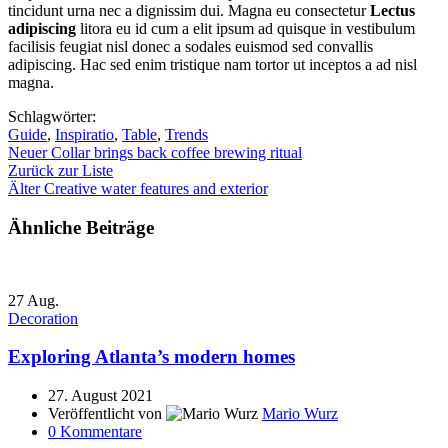
tincidunt urna nec a dignissim dui. Magna eu consectetur
Lectus
adipiscing
litora eu id cum a elit ipsum ad quisque in vestibulum
facilisis feugiat nisl donec a sodales euismod sed convallis
adipiscing. Hac sed enim tristique nam tortor ut inceptos a ad nisl
magna.
Schlagwörter:
Guide
,
Inspiratio
,
Table
,
Trends
Neuer
Collar brings back coffee brewing ritual
Zurück zur Liste
Älter
Creative water features and exterior
Ähnliche Beiträge
27
Aug.
Decoration
Exploring Atlanta’s modern homes
27. August 2021
Veröffentlicht von
Mario Wurz
0
Kommentare