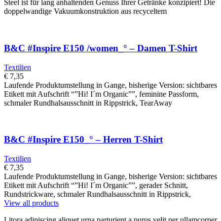
Steel ist für lang anhaltenden Genuss Ihrer Getränke konzipiert! Die
doppelwandige Vakuumkonstruktion aus recyceltem
B&C #Inspire E150 /women_° – Damen T-Shirt
Textilien
€
7,35
Laufende Produktumstellung in Gange, bisherige Version: sichtbares
Etikett mit Aufschrift “”Hi! I´m Organic””, feminine Passform,
schmaler Rundhalsausschnitt in Rippstrick, TearAway
B&C #Inspire E150_° – Herren T-Shirt
Textilien
€
7,35
Laufende Produktumstellung in Gange, bisherige Version: sichtbares
Etikett mit Aufschrift “”Hi! I´m Organic””, gerader Schnitt,
Rundstrickware, schmaler Rundhalsausschnitt in Rippstrick,
View all products
Litora adipiscing aliquet urna parturient a purus velit per ullamcorper