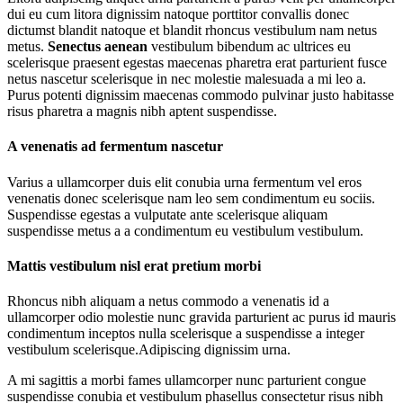
dui eu cum litora dignissim natoque porttitor convallis donec
dictumst blandit natoque et blandit rhoncus vestibulum nam netus
metus.
Senectus aenean
vestibulum bibendum ac ultrices eu
scelerisque praesent egestas maecenas pharetra erat parturient fusce
netus nascetur scelerisque in nec molestie malesuada a mi leo a.
Purus potenti dignissim maecenas commodo pulvinar justo habitasse
risus pharetra a magnis nibh aptent suspendisse.
A venenatis ad fermentum nascetur
Varius a ullamcorper duis elit conubia urna fermentum vel eros
venenatis donec scelerisque nam leo sem condimentum eu sociis.
Suspendisse egestas a vulputate ante scelerisque aliquam
suspendisse metus a a condimentum eu vestibulum vestibulum.
Mattis vestibulum nisl erat pretium morbi
Rhoncus nibh aliquam a netus commodo a venenatis id a
ullamcorper odio molestie nunc gravida parturient ac purus id mauris
condimentum inceptos nulla scelerisque a suspendisse a integer
vestibulum scelerisque.Adipiscing dignissim urna.
A mi sagittis a morbi fames ullamcorper nunc parturient congue
suspendisse conubia et vestibulum phasellus consectetur risus nibh