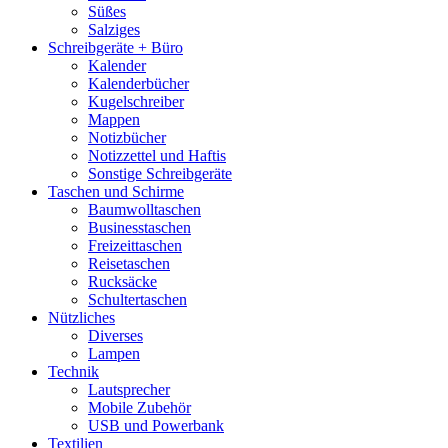
Süßes
Salziges
Schreibgeräte + Büro
Kalender
Kalenderbücher
Kugelschreiber
Mappen
Notizbücher
Notizzettel und Haftis
Sonstige Schreibgeräte
Taschen und Schirme
Baumwolltaschen
Businesstaschen
Freizeittaschen
Reisetaschen
Rucksäcke
Schultertaschen
Nützliches
Diverses
Lampen
Technik
Lautsprecher
Mobile Zubehör
USB und Powerbank
Textilien