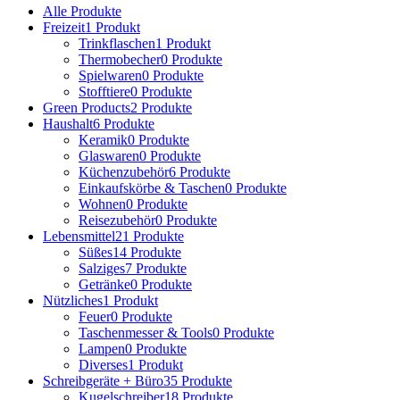
Alle
Produkte
Freizeit
1 Produkt
Trinkflaschen
1 Produkt
Thermobecher
0 Produkte
Spielwaren
0 Produkte
Stofftiere
0 Produkte
Green Products
2 Produkte
Haushalt
6 Produkte
Keramik
0 Produkte
Glaswaren
0 Produkte
Küchenzubehör
6 Produkte
Einkaufskörbe & Taschen
0 Produkte
Wohnen
0 Produkte
Reisezubehör
0 Produkte
Lebensmittel
21 Produkte
Süßes
14 Produkte
Salziges
7 Produkte
Getränke
0 Produkte
Nützliches
1 Produkt
Feuer
0 Produkte
Taschenmesser & Tools
0 Produkte
Lampen
0 Produkte
Diverses
1 Produkt
Schreibgeräte + Büro
35 Produkte
Kugelschreiber
18 Produkte