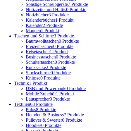
Sonstige Schreibgeräte
7 Produkte
Notizzettel und Haftis
0 Produkte
Notizbücher
3 Produkte
Kalenderbücher
1 Produkt
Kalender
2 Produkte
Mappen
1 Produkt
Taschen und Schirme
3 Produkte
Baumwolltaschen
0 Produkte
Freizeittaschen
0 Produkte
Reisetaschen
1 Produkt
Businesstaschen
0 Produkte
Schultertaschen
0 Produkte
Rucksäcke
2 Produkte
Stockschirme
0 Produkte
Knirpse
0 Produkte
Technik
1 Produkt
USB und Powerbank
0 Produkte
Mobile Zubehör
1 Produkt
Lautsprecher
0 Produkte
Textilien
68 Produkte
Polos
8 Produkte
Hemden & Business
7 Produkte
Pullover & Sweater
0 Produkte
Hoodies
0 Produkte
Fleece
5 Produkte