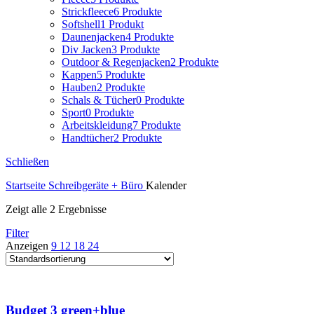
Strickfleece
6 Produkte
Softshell
1 Produkt
Daunenjacken
4 Produkte
Div Jacken
3 Produkte
Outdoor & Regenjacken
2 Produkte
Kappen
5 Produkte
Hauben
2 Produkte
Schals & Tücher
0 Produkte
Sport
0 Produkte
Arbeitskleidung
7 Produkte
Handtücher
2 Produkte
Schließen
Startseite
Schreibgeräte + Büro
Kalender
Zeigt alle 2 Ergebnisse
Filter
Anzeigen
9
12
18
24
Budget 3 green+blue