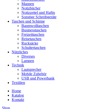
Mappen
Notizbücher
Notizzettel und Haftis
Sonstige Schreibgeräte
Taschen und Schirme
Baumwolltaschen
Businesstaschen
Freizeittaschen
Reisetaschen
Rucksäcke
Schultertaschen
Nützliches
Diverses
Lampen
Technik
Lautsprecher
Mobile Zubehör
USB und Powerbank
Textilien
Home
Katalog
Kontakt
Shop