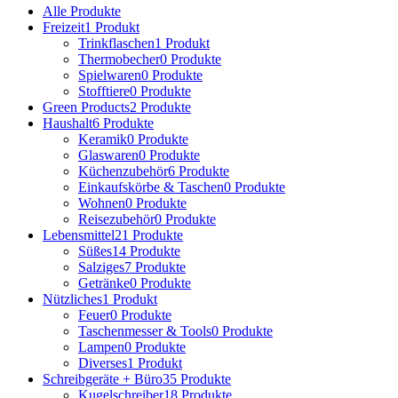
Alle
Produkte
Freizeit
1 Produkt
Trinkflaschen
1 Produkt
Thermobecher
0 Produkte
Spielwaren
0 Produkte
Stofftiere
0 Produkte
Green Products
2 Produkte
Haushalt
6 Produkte
Keramik
0 Produkte
Glaswaren
0 Produkte
Küchenzubehör
6 Produkte
Einkaufskörbe & Taschen
0 Produkte
Wohnen
0 Produkte
Reisezubehör
0 Produkte
Lebensmittel
21 Produkte
Süßes
14 Produkte
Salziges
7 Produkte
Getränke
0 Produkte
Nützliches
1 Produkt
Feuer
0 Produkte
Taschenmesser & Tools
0 Produkte
Lampen
0 Produkte
Diverses
1 Produkt
Schreibgeräte + Büro
35 Produkte
Kugelschreiber
18 Produkte