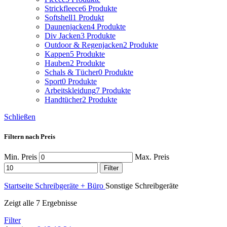
Strickfleece
6 Produkte
Softshell
1 Produkt
Daunenjacken
4 Produkte
Div Jacken
3 Produkte
Outdoor & Regenjacken
2 Produkte
Kappen
5 Produkte
Hauben
2 Produkte
Schals & Tücher
0 Produkte
Sport
0 Produkte
Arbeitskleidung
7 Produkte
Handtücher
2 Produkte
Schließen
Filtern nach Preis
Min. Preis
Max. Preis
Filter
Startseite
Schreibgeräte + Büro
Sonstige Schreibgeräte
Zeigt alle 7 Ergebnisse
Filter