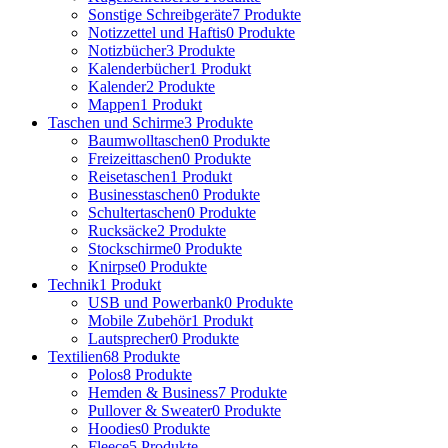
Sonstige Schreibgeräte
7 Produkte
Notizzettel und Haftis
0 Produkte
Notizbücher
3 Produkte
Kalenderbücher
1 Produkt
Kalender
2 Produkte
Mappen
1 Produkt
Taschen und Schirme
3 Produkte
Baumwolltaschen
0 Produkte
Freizeittaschen
0 Produkte
Reisetaschen
1 Produkt
Businesstaschen
0 Produkte
Schultertaschen
0 Produkte
Rucksäcke
2 Produkte
Stockschirme
0 Produkte
Knirpse
0 Produkte
Technik
1 Produkt
USB und Powerbank
0 Produkte
Mobile Zubehör
1 Produkt
Lautsprecher
0 Produkte
Textilien
68 Produkte
Polos
8 Produkte
Hemden & Business
7 Produkte
Pullover & Sweater
0 Produkte
Hoodies
0 Produkte
Fleece
5 Produkte