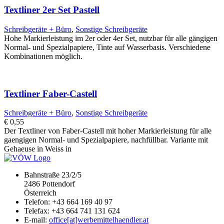
Textliner 2er Set Pastell
Schreibgeräte + Büro
,
Sonstige Schreibgeräte
Hohe Markierleistung im 2er oder 4er Set, nutzbar für alle gängigen
Normal- und Spezialpapiere, Tinte auf Wasserbasis. Verschiedene
Kombinationen möglich.
Textliner Faber-Castell
Schreibgeräte + Büro
,
Sonstige Schreibgeräte
€
0,55
Der Textliner von Faber-Castell mit hoher Markierleistung für alle
gaengigen Normal- und Spezialpapiere, nachfüllbar. Variante mit
Gehaeuse in Weiss in
Bahnstraße 23/2/5
2486 Pottendorf
Österreich
Telefon: +43 664 169 40 97
Telefax: +43 664 741 131 624
E-mail:
office[at]werbemittelhaendler.at