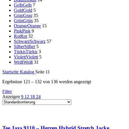
Gelb
Gelb
7
Gold
Gold
5
Grau
Grau
35
Grün
Grün
35
Orange
Orange
15
Pink
Pink
9
Rot
Rot
32
Schwarz
Schwarz
57
Silber
Silber
5
Türkis
Türkis
3
Violett
Violett
5
Weiß
Weiß
31
Startseite
Katalog
Seite 11
Ergebnisse 121 – 132 von 136 werden angezeigt
Filter
Anzeigen
9
12
18
24
Tee Jays 9110 – Herren Hybrid Stretch Jacke