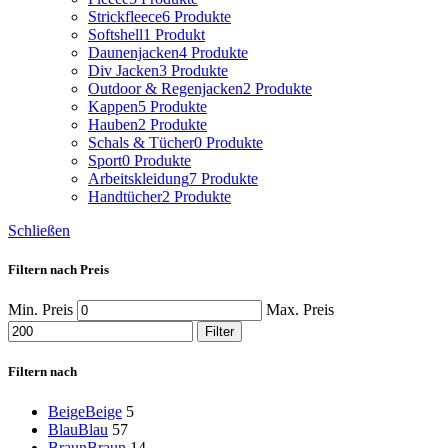
Strickfleece
6 Produkte
Softshell
1 Produkt
Daunenjacken
4 Produkte
Div Jacken
3 Produkte
Outdoor & Regenjacken
2 Produkte
Kappen
5 Produkte
Hauben
2 Produkte
Schals & Tücher
0 Produkte
Sport
0 Produkte
Arbeitskleidung
7 Produkte
Handtücher
2 Produkte
Schließen
Filtern nach Preis
Min. Preis
Max. Preis
Filter
Filtern nach
Beige
Beige
5
Blau
Blau
57
Braun
Braun
14