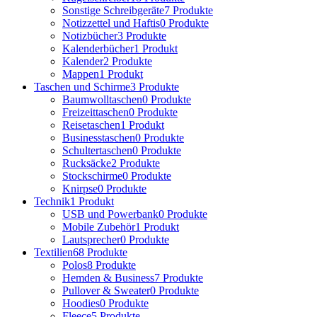
Sonstige Schreibgeräte
7 Produkte
Notizzettel und Haftis
0 Produkte
Notizbücher
3 Produkte
Kalenderbücher
1 Produkt
Kalender
2 Produkte
Mappen
1 Produkt
Taschen und Schirme
3 Produkte
Baumwolltaschen
0 Produkte
Freizeittaschen
0 Produkte
Reisetaschen
1 Produkt
Businesstaschen
0 Produkte
Schultertaschen
0 Produkte
Rucksäcke
2 Produkte
Stockschirme
0 Produkte
Knirpse
0 Produkte
Technik
1 Produkt
USB und Powerbank
0 Produkte
Mobile Zubehör
1 Produkt
Lautsprecher
0 Produkte
Textilien
68 Produkte
Polos
8 Produkte
Hemden & Business
7 Produkte
Pullover & Sweater
0 Produkte
Hoodies
0 Produkte
Fleece
5 Produkte